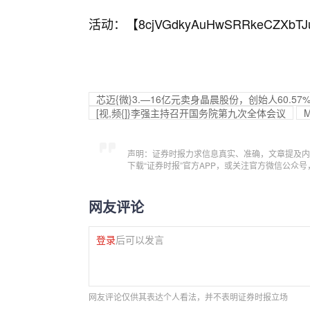
活动：【
8cjVGdkyAuHwSRRkeCZXbTJ
芯迈{微}3.—16亿元卖身晶晨股份，创始人60.57
[视,频{]}李强主持召开国务院第九次全体会议
声明：证券时报力求信息真实、准确，文章提及内
下载“证券时报”官方APP，或关注官方微信公众
网友评论
登录
后可以发言
网友评论仅供其表达个人看法，并不表明证券时报立场