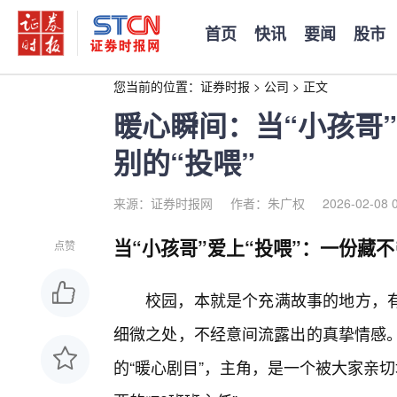
首页
快讯
要闻
股市
您当前的位置：
证券时报
>
公司
>
正文
暖心瞬间：当“小孩哥
别的“投喂”
来源：证券时报网
作者：朱广权
2026-02-08 
当“小孩哥”爱上“投喂”：一份藏不
点赞
校园，本就是个充满故事的地方，
细微之处，不经意间流露出的真挚情感。
的“暖心剧目”，主角，是一个被大家亲