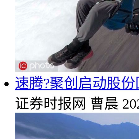
速腾?聚创启动股份
证券时报网
曹晨
20