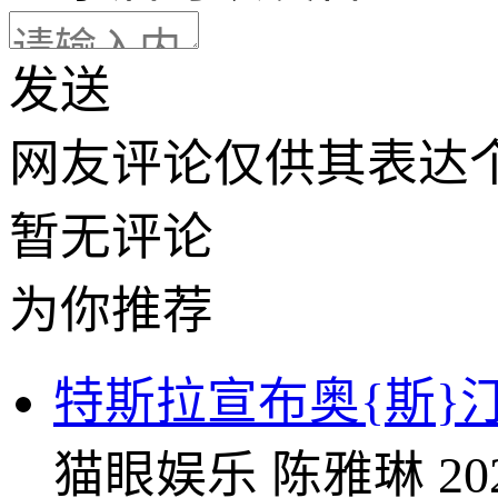
发送
网友评论仅供其表达
暂无评论
为你推荐
特斯拉宣布奥{斯}汀
猫眼娱乐
陈雅琳
20