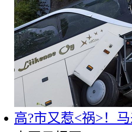
高?市又惹<祸>！