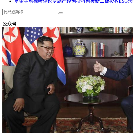
基金
金融
视听
评论
专题
产经
创投
科创板
新三板
投教
ESG
滚
公众号