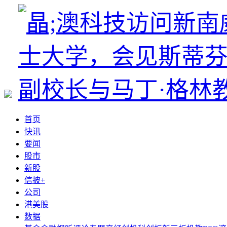
首页
快讯
要闻
股市
新股
信披+
公司
港美股
数据