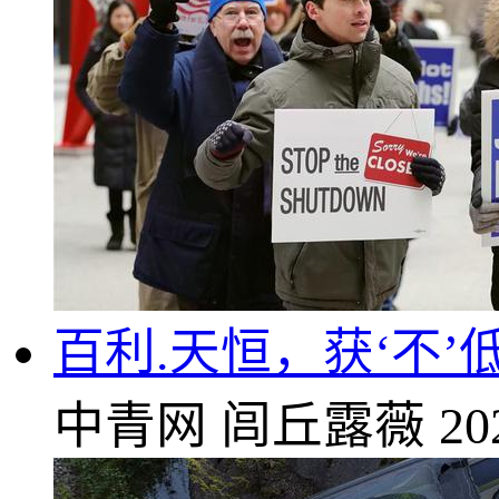
百利.天恒，获‘不’
中青网
闾丘露薇
20